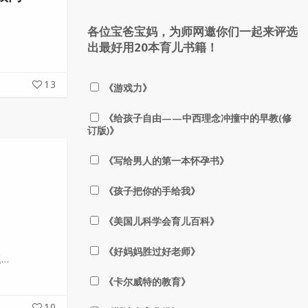
各位宝爸宝妈，为师网邀你们一起来评选
出最好用20本育儿书籍！
13
《游戏力》
《给孩子自由——中西理念冲撞中的早教(修
订版)》
《写给男人的第一本怀孕书》
《孩子把你的手给我》
《美国儿科学会育儿百科》
《好妈妈胜过好老师》
…
《卡尔威特的教育》
10