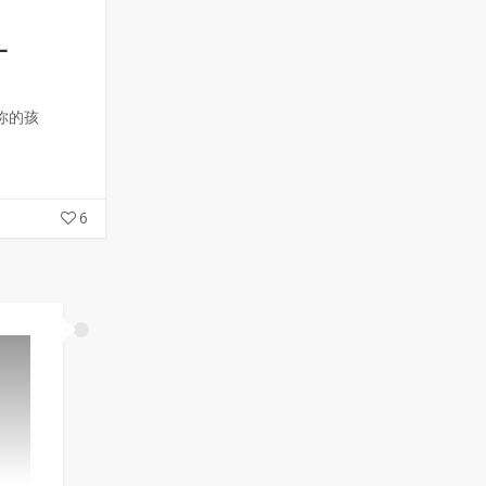
一
你的孩
6