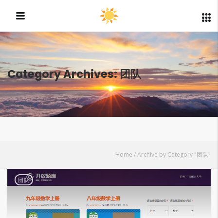
Category Archives: 团队
Home
/
Archive by Category "团队"
团队