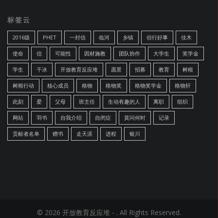
标签云
2016级
PHET
一封信
临河
乡镇
但行好事
佳木
使命
信
可能性
因材施教
团队协作
大学生
奖学金
学生
干冰
开放教育反应堆
愿景
招募
教育
树根
树根行动
核心成员
格物
格物奖
格物奖学金
格物轩
此刻
爱
父母
班主任
生动有趣的人
离职
组织
网站
羽书
自我介绍
自闭症
莫问何时
记录
贡献者名单
赠书
走天涯
进程
银川
© 2026 开放教育反应堆 - . All Rights Reserved.