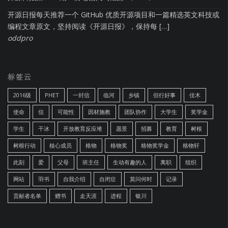
开源日报每天推荐一个 GitHub 优质开源项目和一篇精选英文科技或
编程文章原文，坚持阅读《开源日报》，保持每 […]
oddpro
标签云
2016级
PHET
一封信
临河
乡镇
但行好事
佳木
使命
信
可能性
因材施教
团队协作
大学生
奖学金
学生
干冰
开放教育反应堆
愿景
招募
教育
树根
树根行动
核心成员
格物
格物奖
格物奖学金
格物轩
此刻
爱
父母
班主任
生动有趣的人
离职
组织
网站
羽书
自我介绍
自闭症
莫问何时
记录
贡献者名单
赠书
走天涯
进程
银川