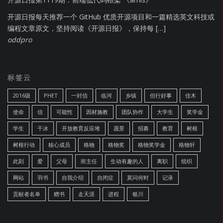
开源日报每天推荐一个 GitHub 优质开源项目和一篇精选英文科技或
编程文章原文，坚持阅读《开源日报》，保持每 […]
oddpro
标签云
2016级
PHET
一封信
临河
乡镇
但行好事
佳木
使命
信
可能性
因材施教
团队协作
大学生
奖学金
学生
干冰
开放教育反应堆
愿景
招募
教育
树根
树根行动
核心成员
格物
格物奖
格物奖学金
格物轩
此刻
爱
父母
班主任
生动有趣的人
离职
组织
网站
羽书
自我介绍
自闭症
莫问何时
记录
贡献者名单
赠书
走天涯
进程
银川