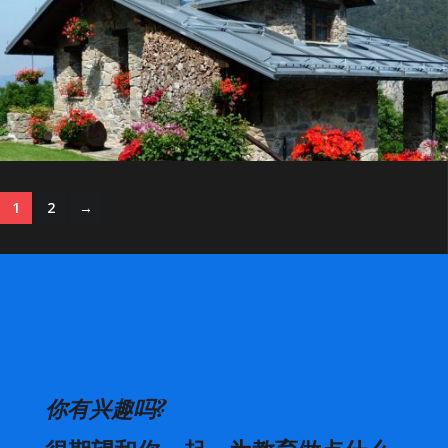
为师的厝
1
2
→
你有兴趣吗?