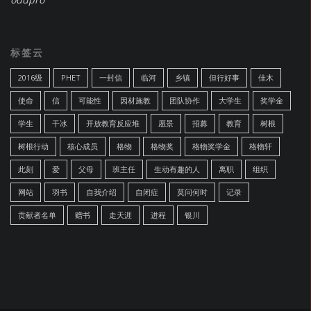
标签云
2016级
PHET
一封信
临河
乡镇
但行好事
佳木
使命
信
可能性
因材施教
团队协作
大学生
奖学金
学生
干冰
开放教育反应堆
愿景
招募
教育
树根
树根行动
核心成员
格物
格物奖
格物奖学金
格物轩
此刻
爱
父母
班主任
生动有趣的人
离职
组织
网站
羽书
自我介绍
自闭症
莫问何时
记录
贡献者名单
赠书
走天涯
进程
银川