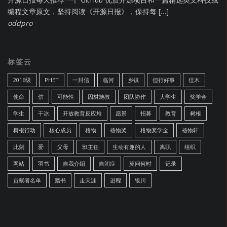
编程文章原文，坚持阅读《开源日报》，保持每 […]
oddpro
标签云
2016级
PHET
一封信
临河
乡镇
但行好事
佳木
使命
信
可能性
因材施教
团队协作
大学生
奖学金
学生
干冰
开放教育反应堆
愿景
招募
教育
树根
树根行动
核心成员
格物
格物奖
格物奖学金
格物轩
此刻
爱
父母
班主任
生动有趣的人
离职
组织
网站
羽书
自我介绍
自闭症
莫问何时
记录
贡献者名单
赠书
走天涯
进程
银川