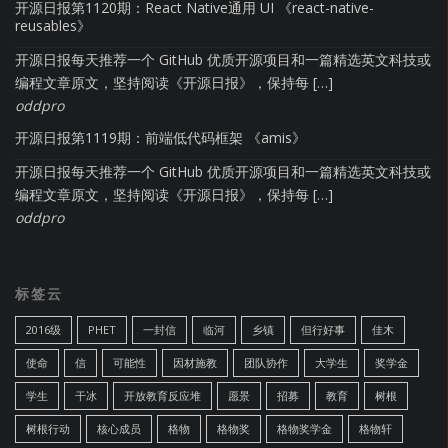
开源日报第1120期：React Native通用 UI 《react-native-
reusables》
开源日报每天推荐一个 GitHub 优质开源项目和一篇精选英文科技或
编程文章原文，坚持阅读《开源日报》，保持每 […]
oddpro
开源日报第1119期：前端低代码框架 《amis》
开源日报每天推荐一个 GitHub 优质开源项目和一篇精选英文科技或
编程文章原文，坚持阅读《开源日报》，保持每 […]
oddpro
标签云
2016级
PHET
一封信
临河
乡镇
但行好事
佳木
使命
信
可能性
因材施教
团队协作
大学生
奖学金
学生
干冰
开放教育反应堆
愿景
招募
教育
树根
树根行动
核心成员
格物
格物奖
格物奖学金
格物轩