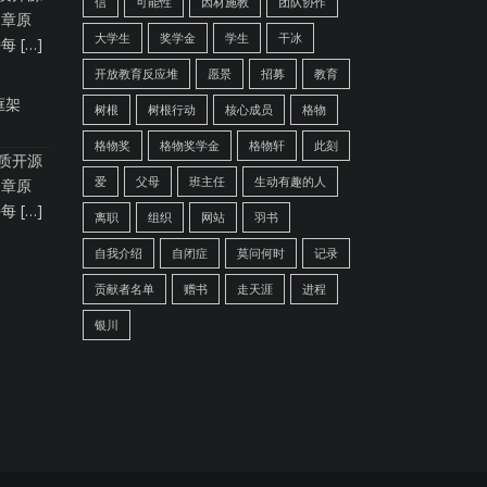
信
可能性
因材施教
团队协作
文章原
大学生
奖学金
学生
干冰
 […]
开放教育反应堆
愿景
招募
教育
框架
树根
树根行动
核心成员
格物
格物奖
格物奖学金
格物轩
此刻
优质开源
爱
父母
班主任
生动有趣的人
文章原
 […]
离职
组织
网站
羽书
自我介绍
自闭症
莫问何时
记录
贡献者名单
赠书
走天涯
进程
银川