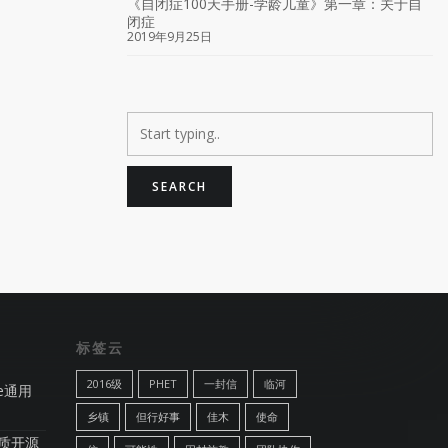
《自闭症100天手册-学龄儿童》第一章：关于自
闭症
2019年9月25日
标签云
2016级
PHET
一封信
临河
ve通用
乡镇
但行好事
佳木
使命
优质开源