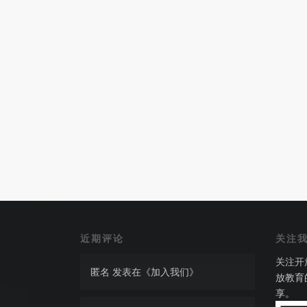
近期评论
关注
关注开
匿名
发表在《
加入我们
》
放教育
享。