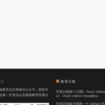
我们
教育日報
放教育反应堆微信公众号，获取开
开源日报第1120期：React Nati
的第一手资讯以及最新教育资源分
UI 《react-native-reusables》
开源日报每天推荐一个 GitHub 