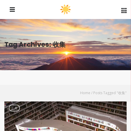
Tag Archives: 收集
Home
/
Posts Tagged "收集"
工具