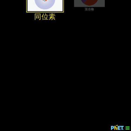
‪混合物‬
‪同位素‬