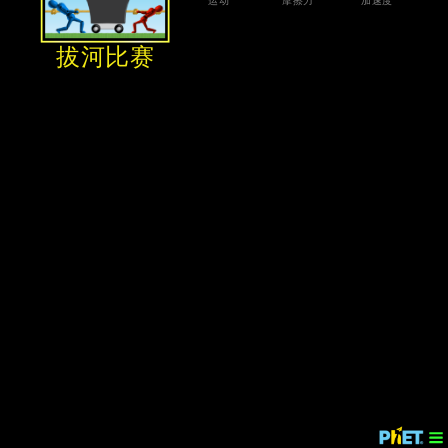
‪运动‬
‪摩擦力‬
‪加速度‬
‪拔河比赛‬