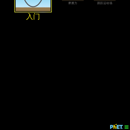
‪摩擦力‬
‪跟踪运动场‬
‪入门‬