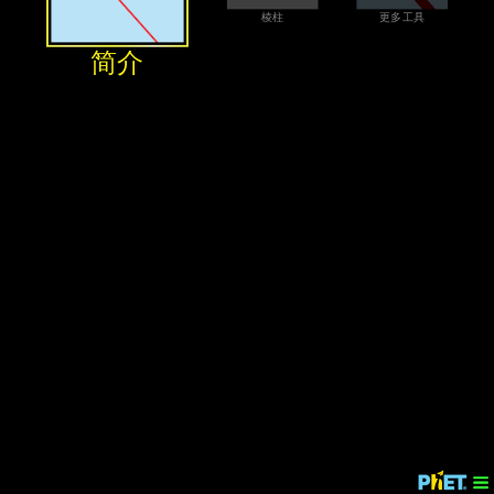
‪棱柱‬
‪更多工具‬
‪简介‬