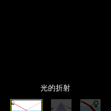
‪光的折射‬
‪简介‬
‪棱柱‬
‪更多工具‬
‪光的折射‬